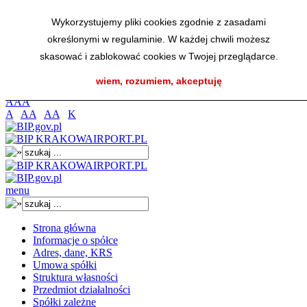
Przejdź do menu głównego
Wykorzystujemy pliki cookies zgodnie z zasadami
Przejdź do menu dolnego
określonymi w regulaminie. W każdej chwili możesz
Przejdź do mapy strony
Przejdź do wyszukiwarki
skasować i zablokować cookies w Twojej przeglądarce.
Przejdź do treści
wiem, rozumiem, akceptuję
K
A
A
A
A
AA
AA
K
menu
Strona główna
Informacje o spółce
Adres, dane, KRS
Umowa spółki
Struktura własności
Przedmiot działalności
Spółki zależne