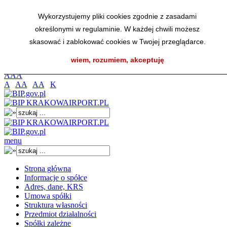
Przejdź do menu głównego
Wykorzystujemy pliki cookies zgodnie z zasadami
Przejdź do menu dolnego
określonymi w regulaminie. W każdej chwili możesz
Przejdź do mapy strony
Przejdź do wyszukiwarki
skasować i zablokować cookies w Twojej przeglądarce.
Przejdź do treści
wiem, rozumiem, akceptuję
K
A
A
A
A
AA
AA
K
menu
Strona główna
Informacje o spółce
Adres, dane, KRS
Umowa spółki
Struktura własności
Przedmiot działalności
Spółki zależne