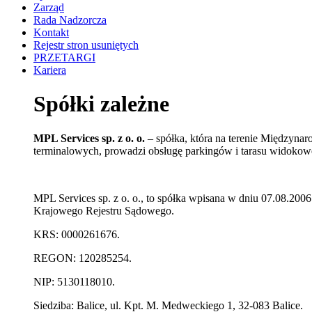
Zarząd
Rada Nadzorcza
Kontakt
Rejestr stron usuniętych
PRZETARGI
Kariera
Spółki zależne
MPL Services sp. z o. o.
– spółka, która na terenie Międzyna
terminalowych, prowadzi obsługę parkingów i tarasu widokowe
MPL Services sp. z o. o., to spółka wpisana w dniu 07.08.2
Krajowego Rejestru Sądowego.
KRS: 0000261676.
REGON: 120285254.
NIP: 5130118010.
Siedziba: Balice, ul. Kpt. M. Medweckiego 1, 32-083 Balice.