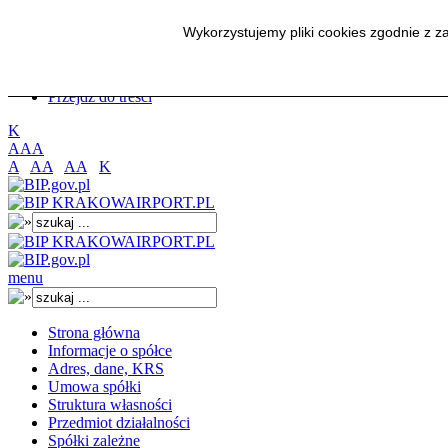
Przejdź do menu głównego
Wykorzystujemy pliki cookies zgodnie z 
Przejdź do menu dolnego
Przejdź do mapy strony
Przejdź do wyszukiwarki
Przejdź do treści
K
A
A
A
A
AA
AA
K
menu
Strona główna
Informacje o spółce
Adres, dane, KRS
Umowa spółki
Struktura własności
Przedmiot działalności
Spółki zależne