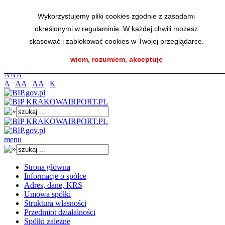
Przejdź do menu głównego
Wykorzystujemy pliki cookies zgodnie z zasadami
Przejdź do menu dolnego
określonymi w regulaminie. W każdej chwili możesz
Przejdź do mapy strony
Przejdź do wyszukiwarki
skasować i zablokować cookies w Twojej przeglądarce.
Przejdź do treści
wiem, rozumiem, akceptuję
K
A
A
A
A
AA
AA
K
menu
Strona główna
Informacje o spółce
Adres, dane, KRS
Umowa spółki
Struktura własności
Przedmiot działalności
Spółki zależne