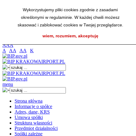
Przejdź do menu głównego
Wykorzystujemy pliki cookies zgodnie z zasadami
Przejdź do menu dolnego
określonymi w regulaminie. W każdej chwili możesz
Przejdź do mapy strony
Przejdź do wyszukiwarki
skasować i zablokować cookies w Twojej przeglądarce.
Przejdź do treści
wiem, rozumiem, akceptuję
K
A
A
A
A
AA
AA
K
menu
Strona główna
Informacje o spółce
Adres, dane, KRS
Umowa spółki
Struktura własności
Przedmiot działalności
Spółki zależne