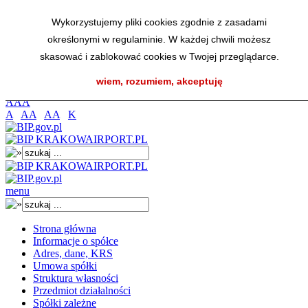
Przejdź do menu głównego
Wykorzystujemy pliki cookies zgodnie z zasadami
Przejdź do menu dolnego
określonymi w regulaminie. W każdej chwili możesz
Przejdź do mapy strony
Przejdź do wyszukiwarki
skasować i zablokować cookies w Twojej przeglądarce.
Przejdź do treści
wiem, rozumiem, akceptuję
K
A
A
A
A
AA
AA
K
menu
Strona główna
Informacje o spółce
Adres, dane, KRS
Umowa spółki
Struktura własności
Przedmiot działalności
Spółki zależne