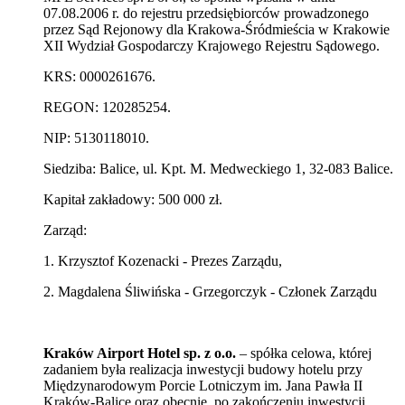
07.08.2006 r. do rejestru przedsiębiorców prowadzonego
przez Sąd Rejonowy dla Krakowa-Śródmieścia w Krakowie
XII Wydział Gospodarczy Krajowego Rejestru Sądowego.
KRS: 0000261676.
REGON: 120285254.
NIP: 5130118010.
Siedziba: Balice, ul. Kpt. M. Medweckiego 1, 32-083 Balice.
Kapitał zakładowy: 500 000 zł.
Zarząd:
1. Krzysztof Kozenacki - Prezes Zarządu,
2. Magdalena Śliwińska - Grzegorczyk - Członek Zarządu
Kraków Airport Hotel sp. z o.o.
– spółka celowa, której
zadaniem była realizacja inwestycji budowy hotelu przy
Międzynarodowym Porcie Lotniczym im. Jana Pawła II
Kraków-Balice oraz obecnie, po zakończeniu inwestycji,