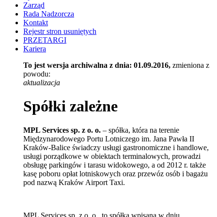
Zarząd
Rada Nadzorcza
Kontakt
Rejestr stron usuniętych
PRZETARGI
Kariera
To jest wersja archiwalna z dnia: 01.09.2016,
zmieniona z
powodu:
aktualizacja
Spółki zależne
MPL Services sp. z o. o.
– spółka, która na terenie
Międzynarodowego Portu Lotniczego im. Jana Pawła II
Kraków-Balice świadczy usługi gastronomiczne i handlowe,
usługi porządkowe w obiektach terminalowych, prowadzi
obsługę parkingów i tarasu widokowego, a od 2012 r. także
kasę poboru opłat lotniskowych oraz przewóz osób i bagażu
pod nazwą Kraków Airport Taxi.
MPL Services sp. z o. o., to spółka wpisana w dniu