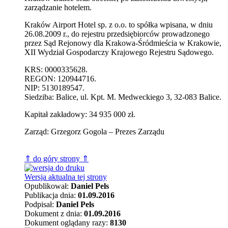
zarządzanie hotelem.
Kraków Airport Hotel sp. z o.o. to spółka wpisana, w dniu
26.08.2009 r., do rejestru przedsiębiorców prowadzonego
przez Sąd Rejonowy dla Krakowa-Śródmieścia w Krakowie,
XII Wydział Gospodarczy Krajowego Rejestru Sądowego.
KRS: 0000335628.
REGON: 120944716.
NIP: 5130189547.
Siedziba: Balice, ul. Kpt. M. Medweckiego 3, 32-083 Balice.
Kapitał zakładowy: 34 935 000 zł.
Zarząd: Grzegorz Gogola – Prezes Zarządu
⇑ do góry strony ⇑
Wersja aktualna tej strony
Opublikował:
Daniel Pels
Publikacja dnia:
01.09.2016
Podpisał:
Daniel Pels
Dokument z dnia:
01.09.2016
Dokument oglądany razy:
8130