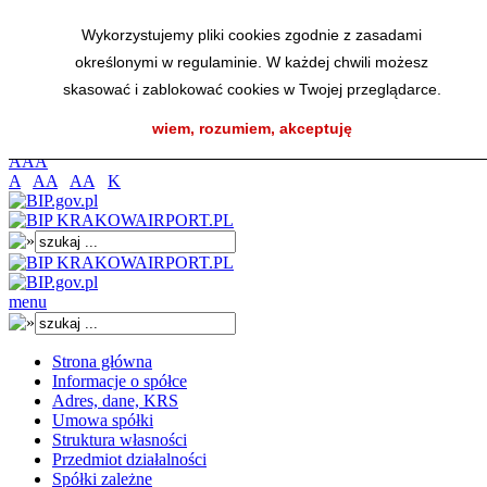
Przejdź do menu głównego
Wykorzystujemy pliki cookies zgodnie z zasadami
Przejdź do menu dolnego
określonymi w regulaminie. W każdej chwili możesz
Przejdź do mapy strony
Przejdź do wyszukiwarki
skasować i zablokować cookies w Twojej przeglądarce.
Przejdź do treści
wiem, rozumiem, akceptuję
K
A
A
A
A
AA
AA
K
menu
Strona główna
Informacje o spółce
Adres, dane, KRS
Umowa spółki
Struktura własności
Przedmiot działalności
Spółki zależne