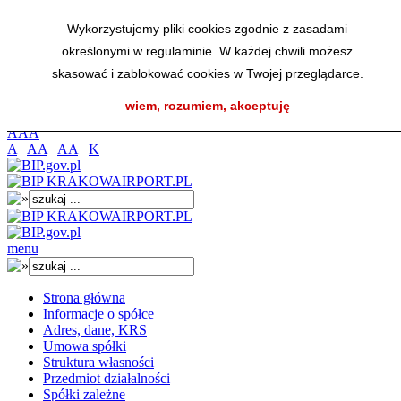
Przejdź do menu głównego
Wykorzystujemy pliki cookies zgodnie z zasadami
Przejdź do menu dolnego
określonymi w regulaminie. W każdej chwili możesz
Przejdź do mapy strony
Przejdź do wyszukiwarki
skasować i zablokować cookies w Twojej przeglądarce.
Przejdź do treści
wiem, rozumiem, akceptuję
K
A
A
A
A
AA
AA
K
menu
Strona główna
Informacje o spółce
Adres, dane, KRS
Umowa spółki
Struktura własności
Przedmiot działalności
Spółki zależne