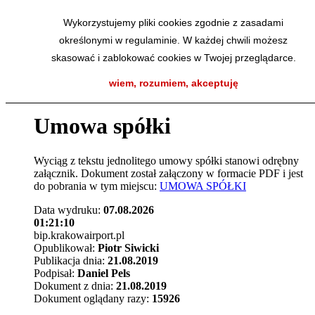
Przejdź do menu głównego
Wykorzystujemy pliki cookies zgodnie z zasadami
Przejdź do menu dolnego
określonymi w regulaminie. W każdej chwili możesz
Przejdź do mapy strony
Przejdź do wyszukiwarki
skasować i zablokować cookies w Twojej przeglądarce.
Przejdź do treści
wiem, rozumiem, akceptuję
Umowa spółki
Wyciąg z tekstu jednolitego umowy spółki stanowi odrębny
załącznik. Dokument został załączony w formacie PDF i jest
do pobrania w tym miejscu:
UMOWA SPÓŁKI
Data wydruku:
07.08.2026
01:21:10
bip.krakowairport.pl
Opublikował:
Piotr Siwicki
Publikacja dnia:
21.08.2019
Podpisał:
Daniel Pels
Dokument z dnia:
21.08.2019
Dokument oglądany razy:
15926